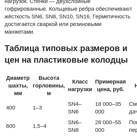
нагрузок. Стенки — двухслойные
гофрированные. Кольцевые ребра обеспечивают
жёсткость SN6, SN8, SN10, SN16. Герметичность
достигается сваркой или резиновыми
манжетами.
Таблица типовых размеров и
цен на пластиковые колодцы
Диаметр
Высота
Класс
Примерная
шахты,
горловины,
нагрузки
цена, руб.
мм
м
SN4–
18 000–35
См
400
1–3
SN6
000
да
SN6–
28 000–55
По
600
1,5–4
SN8
000
пе