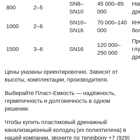
SN8–
45 000–85
На
800
2–5
SN10
000
др
SN10–
70 000–140
КН
1000
2–6
SN16
000
бо
Пр
120 000–
1500
3–6
SN16
гл
250 000
др
Цены указаны ориентировочно. Зависят от
высоты, комплектации, производителя.
Выбирайте Пласт-Емкость — надёжность,
герметичность и долговечность в одном
решении.
Чтобы купить пластиковый дренажный
канализационный колодец (из полиэтилена) в
нашей компании, звоните по телефону
+7 (929)