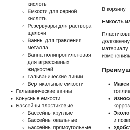
кислоты
В корзину
Емкости для серной
кислоты
Емкость из
Резервуары для раствора
щелочи
Пластикова
Ванны для травления
долговечну
металла
материалу 
Ванна полипропиленовая
изменениям
для агрессивных
жидкостей
Преимуще
Гальванические линии
Вертикальные емкости
Макси
Гальванические ванны
топлив
Конусные емкости
Износ
Бассейны пластиковые
корроз
Бассейны круглые
Эколо
Бассейны овальные
и позв
Бассейны прямоугольные
Удобс