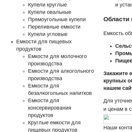
Купели круглые
и уста
Купели овальные
Области
Прямоугольные купели
Переливные емкости
Емкость об
Купели угловые
Емкости для пищевых
Сельс
продуктов
Пром
Емкости для молочного
Пищев
производства
Емкости для алкогольного
Закажите е
производства
крупных о
Емкости для
нашем сай
безалкогольных напитков
Емкости для
Для уточне
консервирования
и ценам в 
продуктов
Круглые емкости для
Наши конта
пищевых продуктов