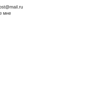
ost@mail.ru
е мне