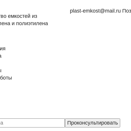
plast-emkost@mail.ru
Поз
во емкостей из
ена и полиэтилена
ия
а
ы
боты